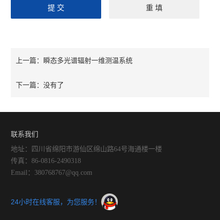
瞬态多光谱辐射一维测温系统
上一篇：
没有了
下一篇：
联系我们
地址：四川省绵阳市游仙区绵山路64号海通楼一楼
传真：86-0816-2490318
Email：380768767@qq.com
24小时在线客服，为您服务！