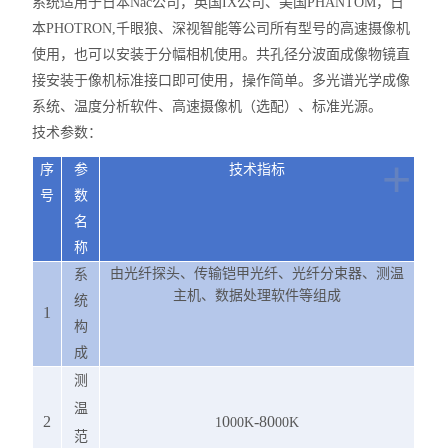
系统适用于日本
Nac
公司，英国
IX
公司、美国
PHANTOM
，日
本
PHOTRON,
千眼狼、深视智能等公司所有型号的高速摄像机
使用，也可以安装于分幅相机使用。共孔径分波面成像物镜直
接安装于像机标准接口即可使用，操作简单。多光谱光学成像
系统、温度分析软件、高速摄像机（选配）、标准光源。
技术参数：
+
序
参
技术指标
号
数
名
称
由光纤探头、传输铠甲光纤、光纤分束器、测温
系
主机、数据处理软件
等
组成
统
1
构
成
测
温
2
0
-80
1
00K
00K
范