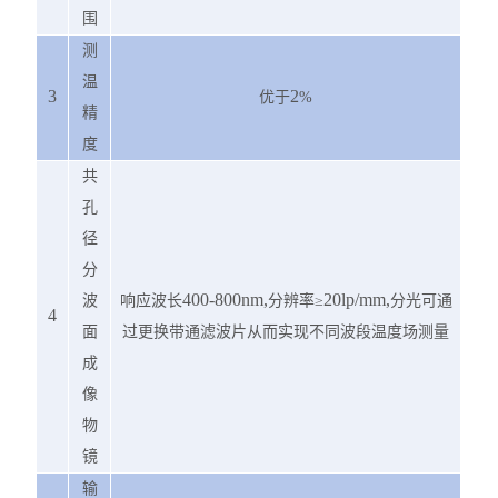
围
测
温
3
2
优于
%
精
度
共
孔
径
分
400-800nm,
20lp/mm,
波
响应波长
分辨率
≥
分光可通
4
面
过更换带通滤波片从而实现不同波段温度场测量
成
像
物
镜
输