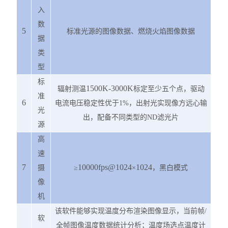
入
数
5
标准光源的图像数据、燃烧火焰图像数据
据
类
型
标
1500K-3000K
辐射测温
标定至少五个点，驱动
准
6
电流电压稳定性优于
1%
，出射光实现像方远心输
光
出，配备不同类型的
ND
滤光片
源
高
速
7
10000fps@1024
1024
摄
≥
×
，黑白模式
像
机
该软件能够实现温度分布渲染图像显示，当前帧
/
软
全帧图像温度数据统计分析；温度场选点温度计