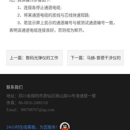
况。具体操作步骤如下:
1、连接各停止通道电缆;
2、将某通道电缆的皮线与芯线快速短路;
3、若显示屏上显示的通道编号与被测试通道编号一致，
表明该通道电缆连接良好，否则视为断开。
数码光弹仪的工作
马赫-曾德干涉仪的
上一篇：
下一篇：
原理介绍
使用及维护注意事项介绍
联系我们
地址：四川省绵阳市游仙区绵山路64号海通楼一楼
传真：86-0816-2490318
Email：380768767@qq.com
24小时在线客服，为您服务！