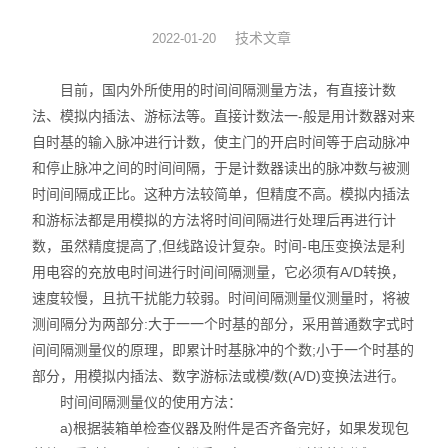
瞬态多光谱辐射测温系统
技术文章
2022-01-20
窗口玻璃
目前，国内外所使用的时间间隔测量方法，有直接计数
法、模拟内插法、游标法等。直接计数法一-般是用计数器对来
成像镜头
自时基的输入脉冲进行计数，使主门的开启时间等于启动脉冲
和停止脉冲之间的时间间隔，于是计数器读出的脉冲数与被测
时间间隔成正比。这种方法较简单，但精度不高。模拟内插法
和游标法都是用模拟的方法将时间间隔进行处理后再进行计
数，虽然精度提高了,但线路设计复杂。时间-电压变换法是利
用电容的充放电时间进行时间间隔测量，它必须有A/D转换，
速度较慢，且抗干扰能力较弱。时间间隔测量仪测量时，将被
测间隔分为两部分:大于一一个时基的部分，采用普通数字式时
间间隔测量仪的原理，即累计时基脉冲的个数;小于一个时基的
部分，用模拟内插法、数字游标法或模/数(A/D)变换法进行。
时间间隔测量仪的使用方法：
a)根据装箱单检查仪器及附件是否齐备完好，如果发现包