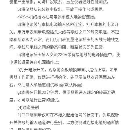
装箱严重破损，可与厂家联系，直至仪器通过性能测试。
b)将仪器从包装箱中取出，平放于操作台或机柜。
c)将本机的接地柱与电源系统大地紧密连接。
d)将电源线与本机电源输入紧密连接，打开本机的电源开
关，用万用表测量电源插头火线与零线之间的静态电阻，不短
路和断路即为正常。再用万用表测量电源插头的火线与地线之
间、零线与地线之间的静态电阻，断路状态即为正常。
e)将电源插头插入交流220V带有接地线的电源插座中，使
电源线紧密连在电源插座上;
f)打开电源开关，观察前面板触摸屏显示是否正常。如果
机器工作正常，仪器进行初始化，先显示仪器欢迎画面3s左
右，然后进入单通道测试界.面(默认界面);
g)本机在开机30分钟后，恒温晶振进入规定的较高准确
度，才可以进行正常的测试。
(4)通道鉴别
时间间隔测量仪可在不接入起始信号的状态下，对电探针
开关信号的输入通道进行鉴别，以方便测试连接电缆的通断情