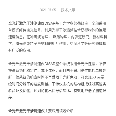
瞬态多光谱辐射测温系统
技术文章
2021-07-05
窗口玻璃
全光纤激光干涉测速仪
DISAR基于光学多普勒效应，全部采用
单模光纤传输光信号，利用光学干涉混频技术获得物体的连续
成像镜头
速度信息。在冲击波物理， 爆轰物理，内弹道研究，新材料科
学，激光高能粒子与材料的相互作用，空间科学等研究领域具
有广泛的应用。
全光纤激光干涉测速仪DISAR整个系统采用全光纤连接，不仅
提高系统的稳定性、减小体积，而且由于采用高性能的单模光
纤，使系统的响应时间不再受限于光纤色散，可实现50 ps量
级时间分辨率的速度测量。干涉仪主机的结构组成经过高速实
验验证及优化，达到的输出信号信噪比、有效地降低了测速误
差。
全光纤激光干涉测速仪
主要应用领域介绍：