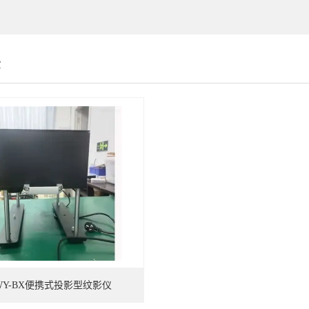
示
WY-BX便携式投影型纹影仪