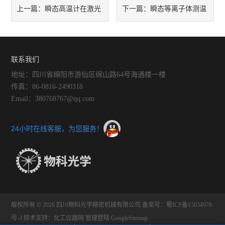
瞬态高温计在激光
瞬态等离子体测温
上一篇：
下一篇：
诱导等离子体温度场测量中的
仪使用的流程有几步
应用探索
联系我们
地址：四川省绵阳市游仙区绵山路64号海通楼一楼
传真：86-0816-2490318
Email：380768767@qq.com
24小时在线客服，为您服务！
版权所有 © 2026 四川物科光学精密机械有限公司
备案号：蜀ICP备15034976
号-3
技术支持：化工仪器网
管理登陆
GoogleSitemap